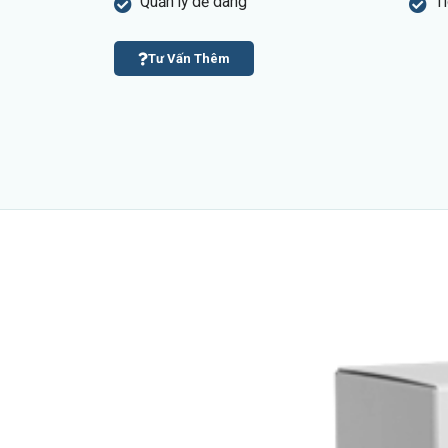
Quản lý dễ dàng
T
Tư Vấn Thêm