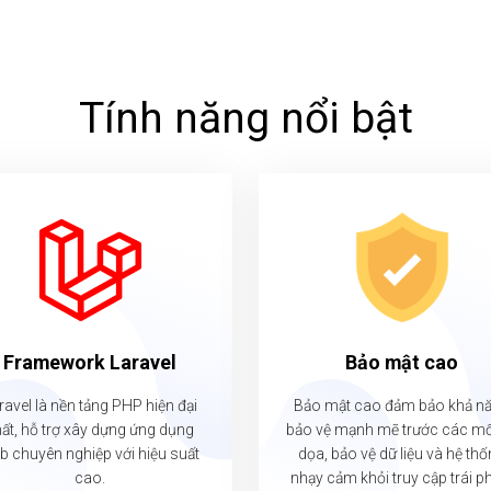
Tính năng nổi bật
Framework Laravel
Bảo mật cao
ravel là nền tảng PHP hiện đại
Bảo mật cao đảm bảo khả n
ất, hỗ trợ xây dựng ứng dụng
bảo vệ mạnh mẽ trước các mố
b chuyên nghiệp với hiệu suất
dọa, bảo vệ dữ liệu và hệ th
cao.
nhạy cảm khỏi truy cập trái p